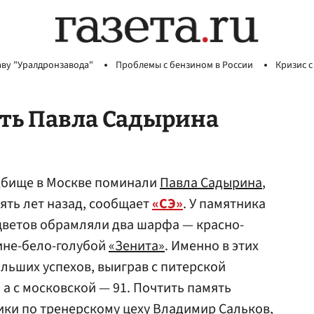
аву "Уралдронзавода"
Проблемы с бензином в России
Кризис с
ять Павла Садырина
адбище в Москве поминали
Павла Садырина
,
ять лет назад, сообщает
«СЭ»
. У памятника
цветов обрамляли два шарфа — красно-
ине-бело-голубой
«Зенита»
. Именно в этих
ольших успехов, выиграв с питерской
а с московской — 91. Почтить память
ки по тренерскому цеху Владимир Сальков,