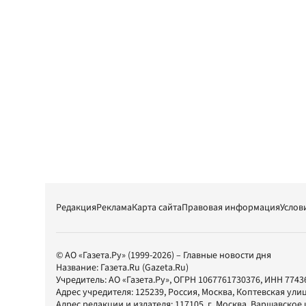
Редакция
Реклама
Карта сайта
Правовая информация
Услов
© АО «Газета.Ру» (1999-2026) – Главные новости дня
Название:
Газета.Ru
(Gazeta.Ru)
Учредитель:
АО «Газета.Ру»
, ОГРН 1067761730376, ИНН 7743
Адрес учредителя: 125239, Россия, Москва, Коптевская улиц
Адрес редакции и издателя:
117105
, г.
Москва
,
Варшавское шо