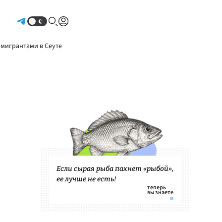
Авторизоваться
 мигрантами в Сеуте
Если сырая рыба пахнет «рыбой»,
ее лучше не есть!