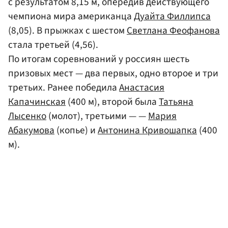
с результатом 8,15 м, опередив действующего
чемпиона мира американца
Дуайта Филлипса
(8,05). В прыжках с шестом
Светлана Феофанова
стала третьей (4,56).
По итогам соревнований у россиян шесть
призовых мест — два первых, одно второе и три
третьих. Ранее победила
Анастасия
Капачинская
(400 м), второй была
Татьяна
Лысенко
(молот), третьими — —
Мария
Абакумова
(копье) и
Антонина Кривошапка
(400
м).