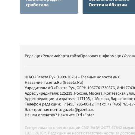
сработала
Осетии и Абхазии
Редакция
Реклама
Карта сайта
Правовая информация
Услов
© АО «Газета.Ру» (1999-2026) – Главные новости дня
Название:
Газета.Ru
(Gazeta.Ru)
Учредитель:
АО «Газета.Ру»
, ОГРН 1067761730376, ИНН 7743
Адрес учредителя: 125239, Россия, Москва, Коптевская улиц
Адрес редакции и издателя:
117105
, г.
Москва
,
Варшавское шо
Телефон редакции:
+7 (495) 785-00-12
| Факс:
+7 (495) 785-17
Электронная почта:
gazeta@gazeta.ru
Нашли опечатку? Нажмите Ctrl+Enter
Свидетельство о регистрации СМИ Эл № ФС77-67642 выда
10.11.2016 г. Редакция не несет ответственности за дос