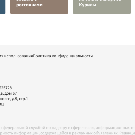
россиянами
Курилы
ия использования
Политика конфиденциальности
625728
а, дом 67
ссе, д.9, стр.1
-01
но федеральной службой по надзору в сфере связи, информационных т
товерность информации, содержащейся в рекламных объявлениях. Редак