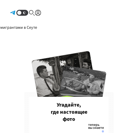
Авторизоваться
 мигрантами в Сеуте
Угадайте,
где настоящее
фото