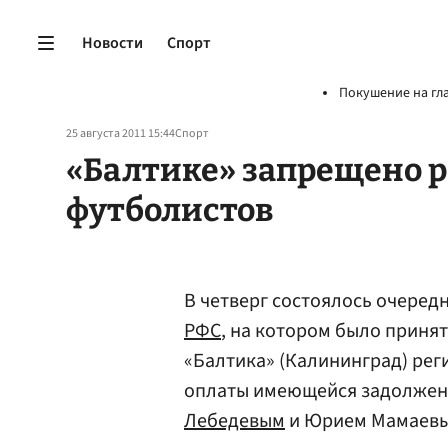
Новости
Спорт
Покушение на гл
25 августа 2011 15:44
Спорт
«Балтике» запрещено 
футболистов
В четверг состоялось очеред
РФС
, на котором было приня
«Балтика» (Калининград) рег
оплаты имеющейся задолжен
Лебедевым
и Юрием Мамаевы