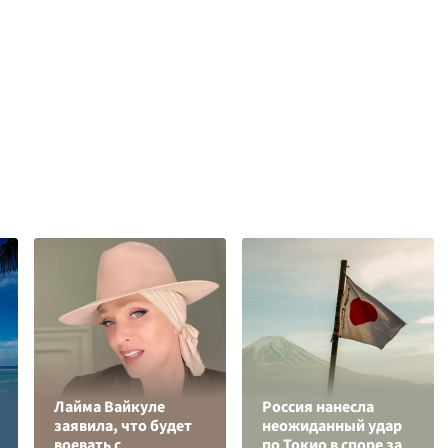
Лайма Вайкуле
Россия нанесла
заявила, что будет
неожиданный удар
воевать с
по Токио в споре за