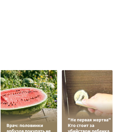
"Не первая жертва"
Р
Врач: половинки
Кто стоит за
н
арбузов покупать не
убийством ребенка
л