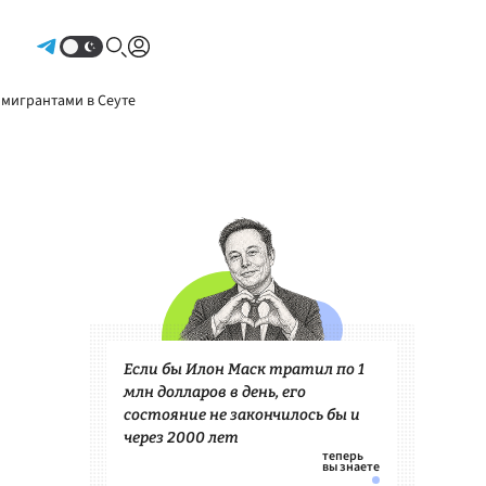
Авторизоваться
 мигрантами в Сеуте
Если бы Илон Маск тратил по 1
млн долларов в день, его
состояние не закончилось бы и
через 2000 лет