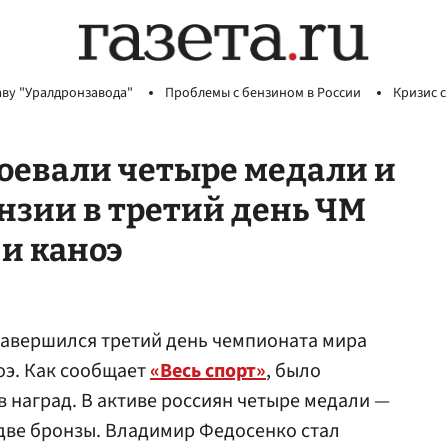
аву "Уралдронзавода"
Проблемы с бензином в России
Кризис с
оевали четыре медали и
нзии в третий день ЧМ
 и каноэ
 завершился третий день чемпионата мира
оэ. Как сообщает
«Весь спорт»
, было
 наград. В активе россиян четыре медали —
 две бронзы. Владимир Федосенко стал