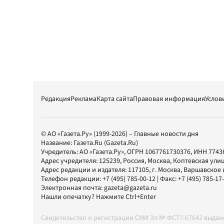
Редакция
Реклама
Карта сайта
Правовая информация
Услов
© АО «Газета.Ру» (1999-2026) – Главные новости дня
Название:
Газета.Ru
(Gazeta.Ru)
Учредитель:
АО «Газета.Ру»
, ОГРН 1067761730376, ИНН 7743
Адрес учредителя: 125239, Россия, Москва, Коптевская улиц
Адрес редакции и издателя:
117105
, г.
Москва
,
Варшавское шо
Телефон редакции:
+7 (495) 785-00-12
| Факс:
+7 (495) 785-17
Электронная почта:
gazeta@gazeta.ru
Нашли опечатку? Нажмите Ctrl+Enter
Свидетельство о регистрации СМИ Эл № ФС77-67642 выда