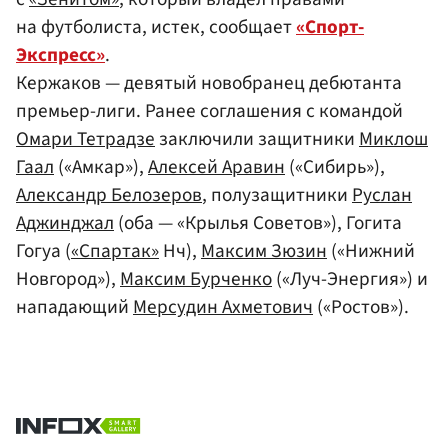
на футболиста, истек, сообщает
«Спорт-
Экспресс»
.
Кержаков — девятый новобранец дебютанта
премьер-лиги. Ранее соглашения с командой
Омари Тетрадзе
заключили защитники
Миклош
Гаал
(«Амкар»),
Алексей Аравин
(«Сибирь»),
Александр Белозеров
, полузащитники
Руслан
Аджинджал
(оба — «Крылья Советов»), Гогита
Гогуа (
«Спартак»
Нч),
Максим Зюзин
(«Нижний
Новгород»),
Максим Бурченко
(«Луч-Энергия») и
нападающий
Мерсудин Ахметович
(«Ростов»).