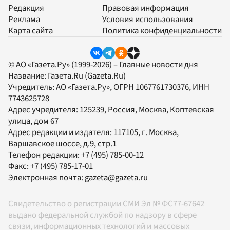
Редакция
Правовая информация
Реклама
Условия использования
Карта сайта
Политика конфиденциальности
© АО «Газета.Ру» (1999-2026) – Главные новости дня
Название:
Газета.Ru
(Gazeta.Ru)
Учредитель:
АО «Газета.Ру»
, ОГРН 1067761730376, ИНН
7743625728
Адрес учредителя: 125239, Россия, Москва, Коптевская
улица, дом 67
Адрес редакции и издателя:
117105
, г.
Москва
,
Варшавское шоссе, д.9, стр.1
Телефон редакции:
+7 (495) 785-00-12
Факс:
+7 (495) 785-17-01
Электронная почта:
gazeta@gazeta.ru
Свидетельство о регистрации СМИ Эл № ФС77-67642
выдано федеральной службой по надзору в сфере
связи, информационных технологий и массовых