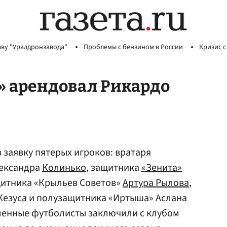
аву "Уралдронзавода"
Проблемы с бензином в России
Кризис с
» арендовал Рикардо
в заявку пятерых игроков: вратаря
лександра
Колинько
, защитника
«Зенита»
щитника «Крыльев Советов»
Артура Рылова
,
езуса и полузащитника «Иртыша» Аслана
ленные футболисты заключили с клубом