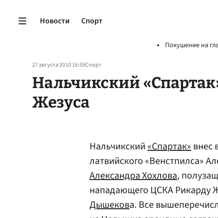
Новости
Спорт
Покушение на гл
27 августа 2010 16:59
Спорт
Нальчикский «Спартак
Жезуса
Нальчикский
«Спартак»
внес 
латвийского «Венстпилса» А
Александра Хохлова
, полуза
нападающего ЦСКА Рикарду Ж
Дышеков
а. Все вышеперечис