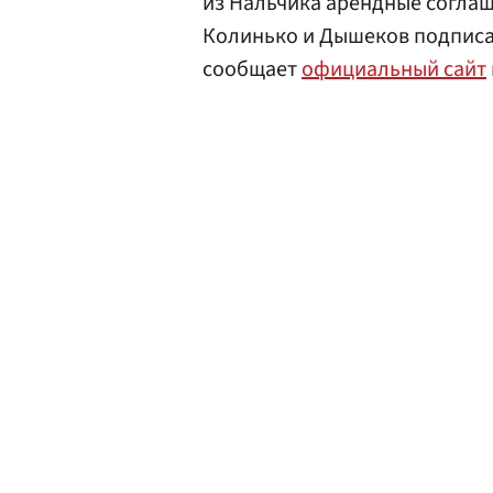
из Нальчика арендные соглаш
Колинько и Дышеков подписал
сообщает
официальный сайт