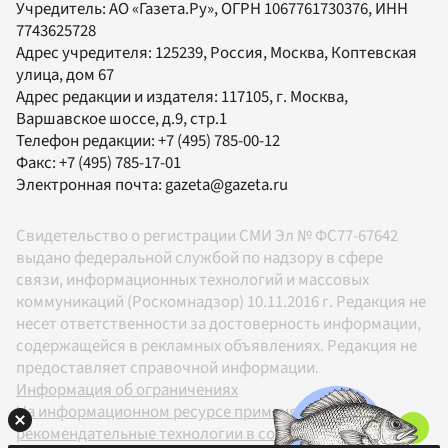
Учредитель:
АО «Газета.Ру»
, ОГРН 1067761730376, ИНН
7743625728
Адрес учредителя: 125239, Россия, Москва, Коптевская
улица, дом 67
Адрес редакции и издателя:
117105
, г.
Москва
,
Варшавское шоссе, д.9, стр.1
Телефон редакции:
+7 (495) 785-00-12
Факс:
+7 (495) 785-17-01
Электронная почта:
gazeta@gazeta.ru
Свидетельство о регистрации СМИ Эл № ФС77-67642
выдано федеральной службой по надзору в сфере
связи, информационных технологий и массовых
коммуникаций (Роскомнадзор) 10.11.2016 г. Редакция не
несет ответственности за достоверность информации,
содержащейся в рекламных объявлениях. Редакция не
предоставляет справочной информации.
Информация об ограничениях
На информационном ресурсе применяются
рекомендательные технологии в соответствии с