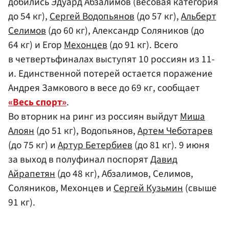
добились Эдуард Абзалимов (весовая категория
до 54 кг),
Сергей Водопьянов
(до 57 кг),
Альберт
Селимов
(до 60 кг), Александр Соляников (до
64 кг) и Егор
Мехонцев
(до 91 кг). Всего
в четвертьфиналах выступят 10 россиян из 11-
и. Единственной потерей остается поражение
Андрея Замкового в весе до 69 кг, сообщает
«Весь спорт»
.
Во вторник на ринг из россиян выйдут
Миша
Алоян
(до 51 кг), Водопьянов,
Артем Чеботарев
(до 75 кг) и
Артур Бетербиев
(до 81 кг). 9 июня
за выход в полуфинал поспорят
Давид
Айрапетян
(до 48 кг), Абзалимов, Селимов,
Соляников, Мехонцев и
Сергей Кузьмин
(свыше
91 кг).