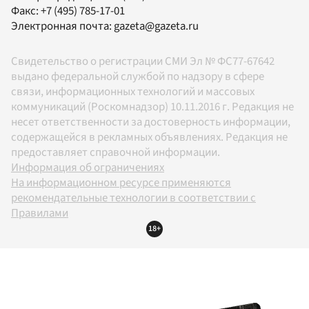
Факс:
+7 (495) 785-17-01
Электронная почта:
gazeta@gazeta.ru
Свидетельство о регистрации СМИ Эл № ФС77-67642
выдано федеральной службой по надзору в сфере
связи, информационных технологий и массовых
коммуникаций (Роскомнадзор) 10.11.2016 г. Редакция не
несет ответственности за достоверность информации,
содержащейся в рекламных объявлениях. Редакция не
предоставляет справочной информации.
Информация об ограничениях
На информационном ресурсе применяются
рекомендательные технологии в соответствии с
Правилами
18+