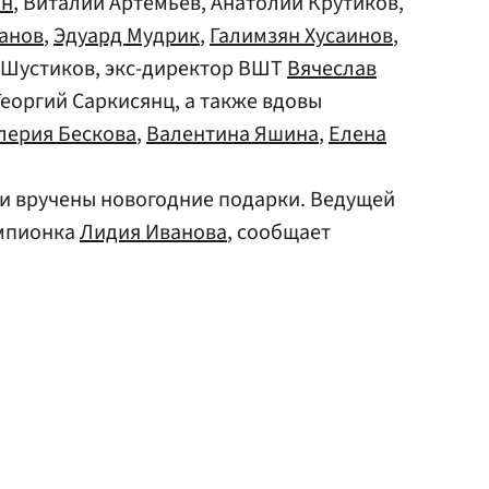
ин
, Виталий Артемьев, Анатолий Крутиков,
анов
,
Эдуард Мудрик
,
Галимзян Хусаинов
,
р Шустиков, экс-директор ВШТ
Вячеслав
Георгий Саркисянц, а также вдовы
лерия Бескова
,
Валентина Яшина
,
Елена
ли вручены новогодние подарки. Ведущей
емпионка
Лидия Иванова
, сообщает