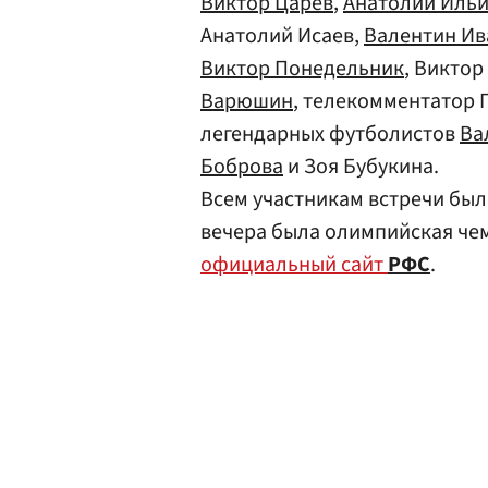
Виктор Царёв
,
Анатолий Иль
Анатолий Исаев,
Валентин Ив
Виктор Понедельник
, Викто
Варюшин
, телекомментатор 
легендарных футболистов
Ва
Боброва
и Зоя Бубукина.
Всем участникам встречи бы
вечера была олимпийская ч
официальный сайт
РФС
.