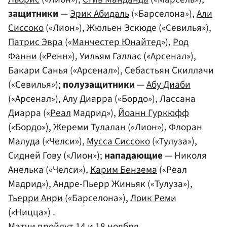
защитники
—
Эрик Абидаль
(«Барселона»),
Али
Сиссоко
(«Лион»), Жюльен Эскюде («Севилья»),
Патрис Эвра
(«
Манчестер Юнайтед
»),
Род
Фанни
(«Ренн»), Уильям Галлас («Арсенал»),
Бакари Санья («Арсенал»), Себастьян Скиллачи
(«Севилья»);
полузащитники
—
Абу Диаби
(«Арсенал»), Алу Диарра («Бордо»), Лассана
Диарра («
Реал
Мадрид»),
Йоанн Гуркюфф
(«Бордо»),
Жереми Тулалан
(«Лион»), Флоран
Малуда («Челси»),
Мусса Сиссоко
(«Тулуза»),
Сидней Гову («Лион»);
нападающие
— Николя
Анелька («Челси»),
Карим Бензема
(«Реал
Мадрид»), Андре-Пьерр Жиньяк («Тулуза»),
Тьерри Анри
(«Барселона»),
Лоик Реми
(«Ницца») .
Матчи пройдут 14 и 18 ноября.