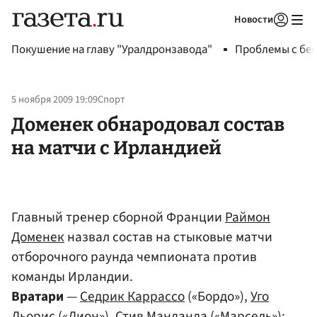
Новости
Авторизоваться
Покушение на главу "Уралдронзавода"
Проблемы с бен
5 ноября 2009 19:09
Спорт
Доменек обнародовал состав
на матчи с Ирландией
Главный тренер сборной Франции
Раймон
Доменек
назвал состав на стыковые матчи
отборочного раунда чемпионата против
команды Ирландии.
Вратари
—
Седрик Каррассо
(«Бордо»),
Уго
Льорис
(«Лион»),
Стив Манданда
(«Марсель»);