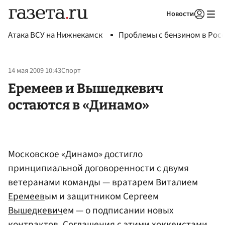
Новости
Авторизоваться
Атака ВСУ на Нижнекамск
Проблемы с бензином в Рос
14 мая 2009 10:43
Спорт
Еремеев и Вышедкевич
остаются в «Динамо»
Московское «Динамо» достигло
принципиальной договоренности с двумя
ветеранами команды — вратарем Виталием
Еремеев
ым и защитником Сергеем
Вышедкевич
ем — о подписании новых
контрактов. Соглашения с этими хоккеистами