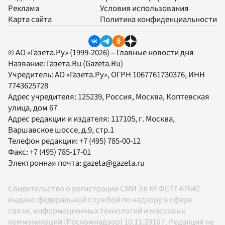
Реклама
Условия использования
Карта сайта
Политика конфиденциальности
© АО «Газета.Ру» (1999-2026) – Главные новости дня
Название:
Газета.Ru
(Gazeta.Ru)
Учредитель:
АО «Газета.Ру»
, ОГРН 1067761730376, ИНН
7743625728
Адрес учредителя: 125239, Россия, Москва, Коптевская
улица, дом 67
Адрес редакции и издателя:
117105
, г.
Москва
,
Варшавское шоссе, д.9, стр.1
Телефон редакции:
+7 (495) 785-00-12
Факс:
+7 (495) 785-17-01
Электронная почта:
gazeta@gazeta.ru
Свидетельство о регистрации СМИ Эл № ФС77-67642
выдано федеральной службой по надзору в сфере
связи, информационных технологий и массовых
коммуникаций (Роскомнадзор) 10.11.2016 г. Редакция не