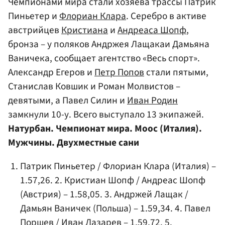
Чемпионами мира стали хозяева трассы Патрик
Пиньетер и
Флориан Клара
. Серебро в активе
австрийцев
Кристиана
и
Андреаса Шопф
,
бронза – у поляков Андржея Лащакаи Дамьяна
Ваничека, сообщает агентство «Весь спорт».
Александр Егеров и
Петр Попов
стали пятыми,
Станислав Ковшик и Роман Молвистов –
девятыми, а Павел Силин и
Иван Родин
замкнули 10-у. Всего выступало 13 экипажей.
Натурбан. Чемпионат мира. Моос (Италия).
Мужчины. Двухместные сани
Патрик Пиньетер / Флориан Клара (Италия) –
1.57,26. 2. Кристиан Шопф / Андреас Шопф
(Австрия) – 1.58,05. 3. Андржей Лащак /
Дамьян Ваничек (Польша) – 1.59,34. 4. Павел
Поршев / Иван Лазарев – 1.59,72. 5.