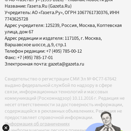
Название:
Газета.Ru
(Gazeta.Ru)
Учредитель:
АО «Газета.Ру»
, ОГРН 1067761730376, ИНН
7743625728
Адрес учредителя: 125239, Россия, Москва, Коптевская
улица, дом 67
Адрес редакции и издателя:
117105
, г.
Москва
,
Варшавское шоссе, д.9, стр.1
Телефон редакции:
+7 (495) 785-00-12
Факс:
+7 (495) 785-17-01
Электронная почта:
gazeta@gazeta.ru
Свидетельство о регистрации СМИ Эл № ФС77-67642
выдано федеральной службой по надзору в сфере
связи, информационных технологий и массовых
коммуникаций (Роскомнадзор) 10.11.2016 г. Редакция не
несет ответственности за достоверность информации,
содержащейся в рекламных объявлениях. Редакция не
предоставляет справочной информации.
Информация об ограничениях
На информационном ресурсе применяются