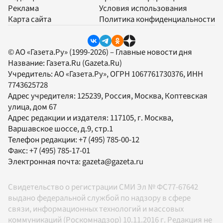
Реклама
Условия использования
Карта сайта
Политика конфиденциальности
© АО «Газета.Ру» (1999-2026) – Главные новости дня
Название:
Газета.Ru
(Gazeta.Ru)
Учредитель:
АО «Газета.Ру»
, ОГРН 1067761730376, ИНН
7743625728
Адрес учредителя: 125239, Россия, Москва, Коптевская
улица, дом 67
Адрес редакции и издателя:
117105
, г.
Москва
,
Варшавское шоссе, д.9, стр.1
Телефон редакции:
+7 (495) 785-00-12
Факс:
+7 (495) 785-17-01
Электронная почта:
gazeta@gazeta.ru
Свидетельство о регистрации СМИ Эл № ФС77-67642
выдано федеральной службой по надзору в сфере
связи, информационных технологий и массовых
коммуникаций (Роскомнадзор) 10.11.2016 г. Редакция не