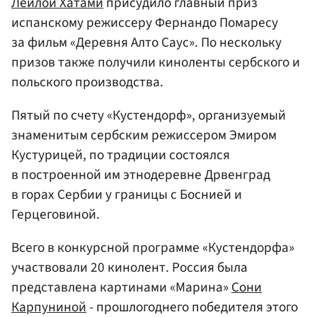
Лейлой Хатами
присудило главный приз
испанскому режиссеру Фернандо Помаресу
за фильм «Деревня Алто Саус». По нескольку
призов также получили киноленты сербского и
польского производства.
Пятый по счету «Кустендорф», организуемый
знаменитым сербским режиссером Эмиром
Кустурицей, по традиции состоялся
в построенной им этнодеревне Дрвенград
в горах Сербии у границы с Боснией и
Герцеговиной.
Всего в конкурсной программе «Кустендорфа»
участвовали 20 кинолент. Россия была
представлена картинами «Марина»
Сони
Карпуниной
- прошлогоднего победителя этого