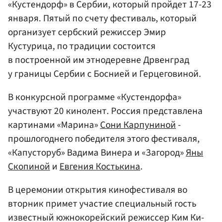
«Кустендорф» в Сербии, который пройдет 17-23
января. Пятый по счету фестиваль, который
организует сербский режиссер Эмир
Кустурица, по традиции состоится
в построенной им этнодеревне Дрвенград
у границы Сербии с Боснией и Герцеговиной.
В конкурсной программе «Кустендорфа»
участвуют 20 кинолент. Россия представлена
картинами «Марина»
Сони Карпуниной
-
прошлогоднего победителя этого фестиваля,
«Капусторуб» Вадима Винера и «Загород»
Яны
Скопиной
и
Евгения Костькина
.
В церемонии открытия кинофестиваля во
вторник примет участие специальный гость
известный южнокорейский режиссер Ким Ки-