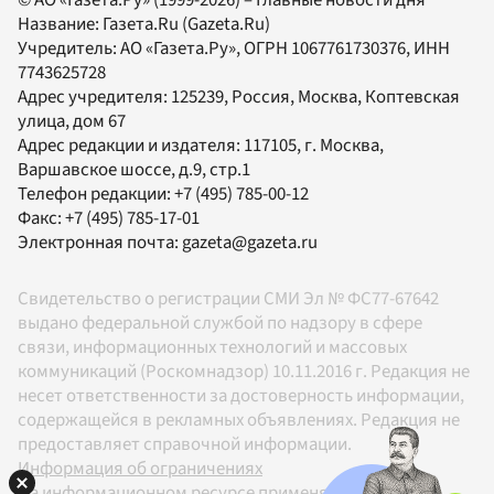
Название:
Газета.Ru
(Gazeta.Ru)
Учредитель:
АО «Газета.Ру»
, ОГРН 1067761730376, ИНН
7743625728
Адрес учредителя: 125239, Россия, Москва, Коптевская
улица, дом 67
Адрес редакции и издателя:
117105
, г.
Москва
,
Варшавское шоссе, д.9, стр.1
Телефон редакции:
+7 (495) 785-00-12
Факс:
+7 (495) 785-17-01
Электронная почта:
gazeta@gazeta.ru
Свидетельство о регистрации СМИ Эл № ФС77-67642
выдано федеральной службой по надзору в сфере
связи, информационных технологий и массовых
коммуникаций (Роскомнадзор) 10.11.2016 г. Редакция не
несет ответственности за достоверность информации,
содержащейся в рекламных объявлениях. Редакция не
предоставляет справочной информации.
Информация об ограничениях
На информационном ресурсе применяются