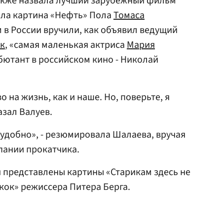
акже назвала лучший зарубежный фильм
тала картина «Нефть» Пола
Томаса
м в России вручили, как объявил ведущий
к
, «самая маленькая актриса
Мария
ютант в российском кино - Николай
 на жизнь, как и наше. Но, поверьте, я
азал Валуев.
 удобно», - резюмировала Шалаева, вручая
пании прокатчика.
 представлены картины «Старикам здесь не
кок» режиссера Питера Берга.