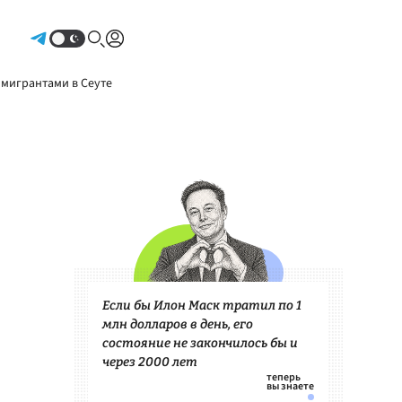
Авторизоваться
 мигрантами в Сеуте
Если бы Илон Маск тратил по 1
млн долларов в день, его
состояние не закончилось бы и
через 2000 лет