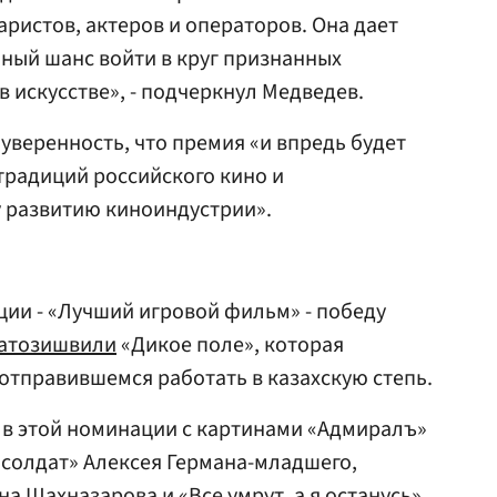
аристов, актеров и операторов. Она дает
ный шанс войти в круг признанных
 в искусстве», - подчеркнул Медведев.
уверенность, что премия «и впредь будет
традиций российского кино и
 развитию киноиндустрии».
ции - «Лучший игровой фильм» - победу
атозишвили
«Дикое поле», которая
 отправившемся работать в казахскую степь.
 в этой номинации с картинами «Адмиралъ»
 солдат» Алексея Германа-младшего,
а Шахназарова и «Все умрут, а я останусь»