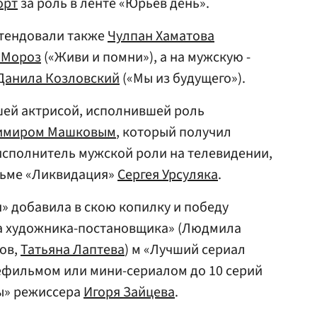
орт
за роль в ленте «Юрьев день».
тендовали также
Чулпан Хаматова
 Мороз
(«Живи и помни»), а на мужскую -
Данила Козловский
(«Мы из будущего»).
шей актрисой, исполнившей роль
имиром Машковым
, который получил
исполнитель мужской роли на телевидении,
льме «Ликвидация»
Сергея Урсуляка
.
» добавила в скою копилку и победу
а художника-постановщика» (Людмила
ов,
Татьяна Лаптева
) м «Лучший сериал
ефильмом или мини-сериалом до 10 серий
ны» режиссера
Игоря Зайцева
.