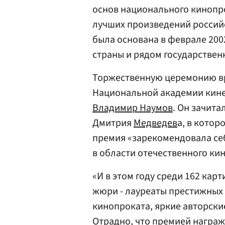
основ национального кинопр
лучших произведений российс
была основана в феврале 20
страны и рядом государствен
Торжественную церемонию вр
Национальной академии кине
Владимир Наумов
. Он зачит
Дмитрия
Медведев
а, в котор
премия «зарекомендовала себ
в области отечественного кин
«И в этом году среди 162 кар
жюри - лауреаты престижных
кинопроката, яркие авторск
Отрадно, что премией награ