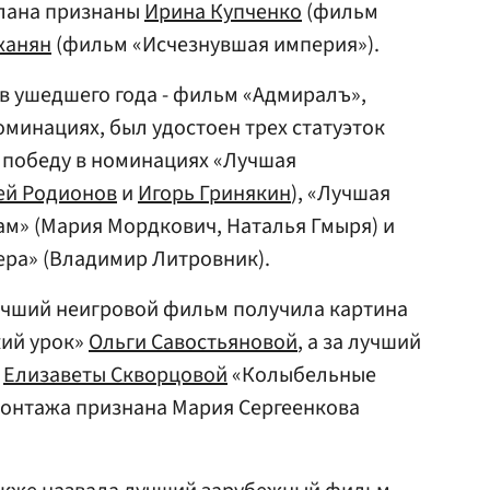
лана признаны
Ирина Купченко
(фильм
ханян
(фильм «Исчезнувшая империя»).
в ушедшего года - фильм «Адмиралъ»,
оминациях, был удостоен трех статуэток
 победу в номинациях «Лучшая
ей Родионов
и
Игорь Гринякин
), «Лучшая
м» (Мария Мордкович, Наталья Гмыря) и
ера» (Владимир Литровник).
учший неигровой фильм получила картина
кий урок»
Ольги Савостьяновой
, а за лучший
а
Елизаветы Скворцовой
«Колыбельные
онтажа признана Мария Сергеенкова