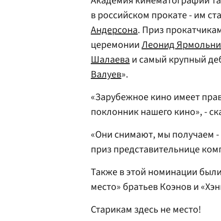
Академия кинематографии т
в российском прокате - им с
Андерсона
. Приз прокатчика
церемонии
Леонид Ярмольни
Шалаева
и самый крупный деб
Валуев
».
«Зарубежное кино имеет право
поклонник нашего кино», - ск
«Они снимают, мы получаем -
приз представительнице ком
Также в этой номинации были
место» братьев Коэнов и «Хэн
Старикам здесь не место!