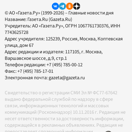
© АО «Газета.Ру» (1999-2026) – Главные новости дня
Название:
Газета.Ru
(Gazeta.Ru)
Учредитель:
АО «Газета.Ру»
, ОГРН 1067761730376, ИНН
7743625728
Адрес учредителя: 125239, Россия, Москва, Коптевская
улица, дом 67
Адрес редакции и издателя:
117105
, г.
Москва
,
Варшавское шоссе, д.9, стр.1
Телефон редакции:
+7 (495) 785-00-12
Факс:
+7 (495) 785-17-01
Электронная почта:
gazeta@gazeta.ru
Свидетельство о регистрации СМИ Эл № ФС77-67642
выдано федеральной службой по надзору в сфере
связи, информационных технологий и массовых
коммуникаций (Роскомнадзор) 10.11.2016 г. Редакция не
несет ответственности за достоверность информации,
содержащейся в рекламных объявлениях. Редакция не
предоставляет справочной информации.