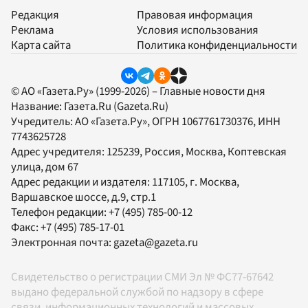
Редакция
Правовая информация
Реклама
Условия использования
Карта сайта
Политика конфиденциальности
© АО «Газета.Ру» (1999-2026) – Главные новости дня
Название:
Газета.Ru
(Gazeta.Ru)
Учредитель:
АО «Газета.Ру»
, ОГРН 1067761730376, ИНН
7743625728
Адрес учредителя: 125239, Россия, Москва, Коптевская
улица, дом 67
Адрес редакции и издателя:
117105
, г.
Москва
,
Варшавское шоссе, д.9, стр.1
Телефон редакции:
+7 (495) 785-00-12
Факс:
+7 (495) 785-17-01
Электронная почта:
gazeta@gazeta.ru
Свидетельство о регистрации СМИ Эл № ФС77-67642
выдано федеральной службой по надзору в сфере
связи, информационных технологий и массовых