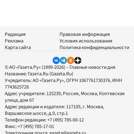
Редакция
Правовая информация
Реклама
Условия использования
Карта сайта
Политика конфиденциальности
© АО «Газета.Ру» (1999-2026) – Главные новости дня
Название:
Газета.Ru
(Gazeta.Ru)
Учредитель:
АО «Газета.Ру»
, ОГРН 1067761730376, ИНН
7743625728
Адрес учредителя: 125239, Россия, Москва, Коптевская
улица, дом 67
Адрес редакции и издателя:
117105
, г.
Москва
,
Варшавское шоссе, д.9, стр.1
Телефон редакции:
+7 (495) 785-00-12
Факс:
+7 (495) 785-17-01
Электронная почта:
gazeta@gazeta.ru