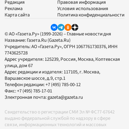
Редакция
Правовая информация
Реклама
Условия использования
Карта сайта
Политика конфиденциальности
© АО «Газета.Ру» (1999-2026) – Главные новости дня
Название:
Газета.Ru
(Gazeta.Ru)
Учредитель:
АО «Газета.Ру»
, ОГРН 1067761730376, ИНН
7743625728
Адрес учредителя: 125239, Россия, Москва, Коптевская
улица, дом 67
Адрес редакции и издателя:
117105
, г.
Москва
,
Варшавское шоссе, д.9, стр.1
Телефон редакции:
+7 (495) 785-00-12
Факс:
+7 (495) 785-17-01
Электронная почта:
gazeta@gazeta.ru
Свидетельство о регистрации СМИ Эл № ФС77-67642
выдано федеральной службой по надзору в сфере
связи, информационных технологий и массовых