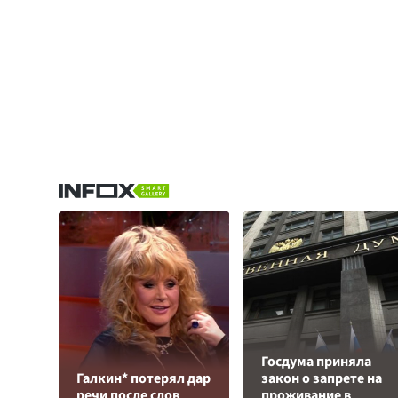
Госдума приняла
Галкин* потерял дар
закон о запрете на
речи после слов
проживание в