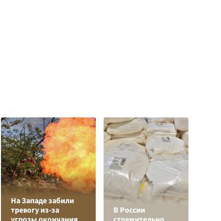
На Западе забили
Л
тревогу из-за
В России
з
угрозы окончания
стремительно
в