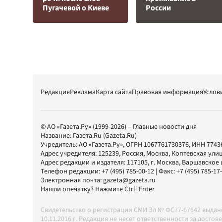
Пугачевой о Киеве
России
Редакция
Реклама
Карта сайта
Правовая информация
Услов
© АО «Газета.Ру» (1999-2026) – Главные новости дня
Название:
Газета.Ru
(Gazeta.Ru)
Учредитель:
АО «Газета.Ру»
, ОГРН 1067761730376, ИНН 7743
Адрес учредителя: 125239, Россия, Москва, Коптевская улиц
Адрес редакции и издателя:
117105
, г.
Москва
,
Варшавское шо
Телефон редакции:
+7 (495) 785-00-12
| Факс:
+7 (495) 785-17
Электронная почта:
gazeta@gazeta.ru
Нашли опечатку? Нажмите Ctrl+Enter
Свидетельство о регистрации СМИ Эл № ФС77-67642 выда
10.11.2016 г. Редакция не несет ответственности за дос