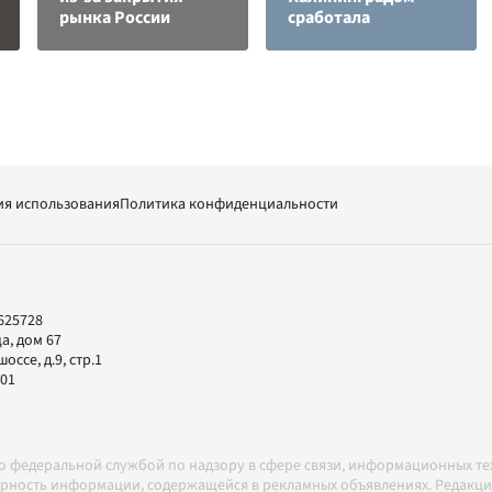
рынка России
сработала
ия использования
Политика конфиденциальности
625728
а, дом 67
ссе, д.9, стр.1
-01
но федеральной службой по надзору в сфере связи, информационных т
товерность информации, содержащейся в рекламных объявлениях. Редак