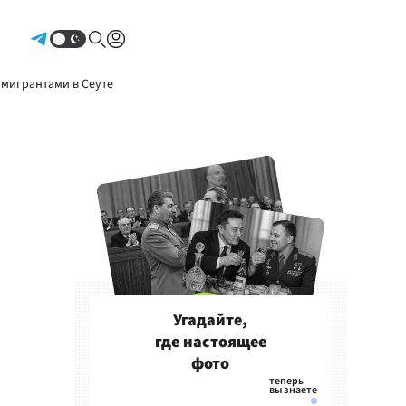
Авторизоваться
 мигрантами в Сеуте
Угадайте,
где настоящее
фото