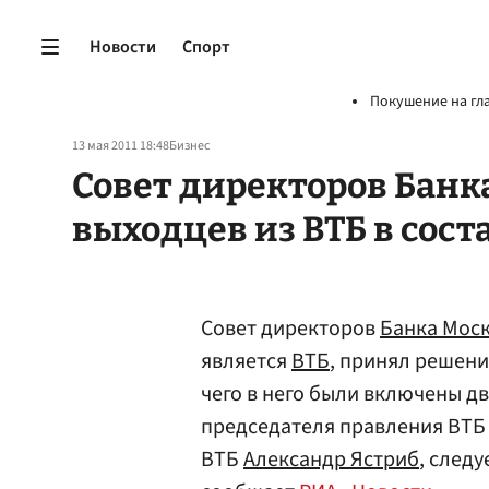
Новости
Спорт
Покушение на гл
13 мая 2011 18:48
Бизнес
Совет директоров Банк
выходцев из ВТБ в сост
Совет директоров
Банка Мос
является
ВТБ
, принял решени
чего в него были включены д
председателя правления ВТ
ВТБ
Александр Ястриб
, след