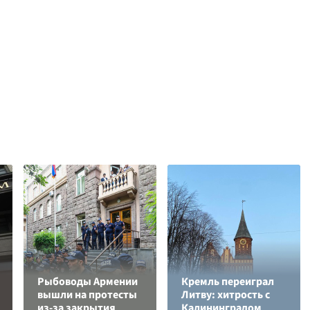
Рыбоводы Армении
Кремль переиграл
вышли на протесты
Литву: хитрость с
из-за закрытия
Калининградом