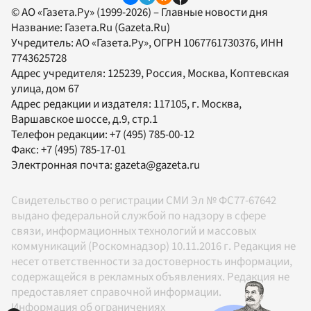
© АО «Газета.Ру» (1999-2026) – Главные новости дня
Название:
Газета.Ru
(Gazeta.Ru)
Учредитель:
АО «Газета.Ру»
, ОГРН 1067761730376, ИНН
7743625728
Адрес учредителя: 125239, Россия, Москва, Коптевская
улица, дом 67
Адрес редакции и издателя:
117105
, г.
Москва
,
Варшавское шоссе, д.9, стр.1
Телефон редакции:
+7 (495) 785-00-12
Факс:
+7 (495) 785-17-01
Электронная почта:
gazeta@gazeta.ru
Свидетельство о регистрации СМИ Эл № ФС77-67642
выдано федеральной службой по надзору в сфере
связи, информационных технологий и массовых
коммуникаций (Роскомнадзор) 10.11.2016 г. Редакция не
несет ответственности за достоверность информации,
содержащейся в рекламных объявлениях. Редакция не
предоставляет справочной информации.
Информация об ограничениях