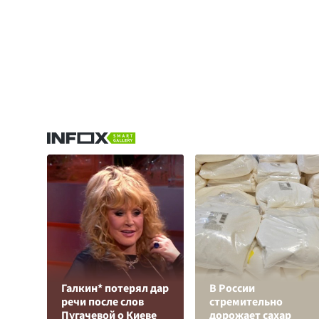
Галкин* потерял дар
В России
речи после слов
стремительно
Пугачевой о Киеве
дорожает сахар