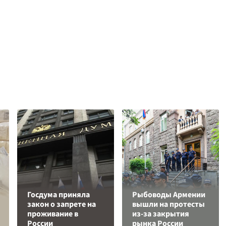
Госдума приняла
Рыбоводы Армении
закон о запрете на
вышли на протесты
проживание в
из-за закрытия
России
рынка России