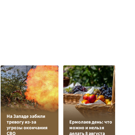
На Западе забили
К
тревогу из-за
Ермолаев день: что
Л
угрозы окончания
можно и нельзя
К
СВО
делать 8 августа
с