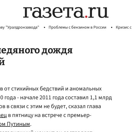
аву "Уралдронзавода"
Проблемы с бензином в России
Кризис с
ледяного дождя
ей
в от стихийных бедствий и аномальных
 года - начале 2011 года составил 1,1 млрд
 в связи с этим не будет, сказал глава
вец
в пятницу на встрече с премьер-
ом Путиным
.