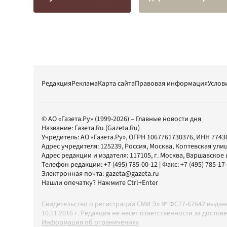
Редакция
Реклама
Карта сайта
Правовая информация
Услов
© АО «Газета.Ру» (1999-2026) – Главные новости дня
Название:
Газета.Ru
(Gazeta.Ru)
Учредитель:
АО «Газета.Ру»
, ОГРН 1067761730376, ИНН 7743
Адрес учредителя: 125239, Россия, Москва, Коптевская улиц
Адрес редакции и издателя:
117105
, г.
Москва
,
Варшавское шо
Телефон редакции:
+7 (495) 785-00-12
| Факс:
+7 (495) 785-17
Электронная почта:
gazeta@gazeta.ru
Нашли опечатку? Нажмите Ctrl+Enter
Свидетельство о регистрации СМИ Эл № ФС77-67642 выда
10.11.2016 г. Редакция не несет ответственности за дос
Информация об ограничениях