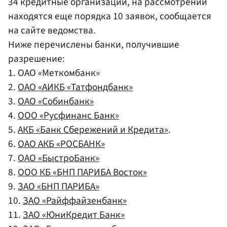
34 кредитные организации, на рассмотрении
находятся еще порядка 10 заявок, сообщается
на сайте ведомства.
Ниже перечислены банки, получившие
разрешение:
1. ОАО «Меткомбанк»
2.
ОАО «АИКБ «Татфондбанк»
3.
ОАО «Собинбанк»
4.
ООО «Русфинанс Банк»
5.
АКБ «Банк Сбережений и Кредита»
.
6.
ОАО АКБ «РОСБАНК»
7.
ОАО «БыстроБанк»
8.
ООО КБ «БНП ПАРИБА Восток»
9.
ЗАО «БНП ПАРИБА»
10.
ЗАО «Райффайзенбанк»
11.
ЗАО «ЮниКредит Банк»