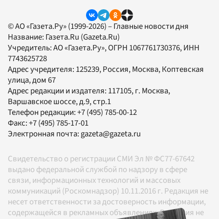
© АО «Газета.Ру» (1999-2026) – Главные новости дня
Название:
Газета.Ru
(Gazeta.Ru)
Учредитель:
АО «Газета.Ру»
, ОГРН 1067761730376, ИНН
7743625728
Адрес учредителя: 125239, Россия, Москва, Коптевская
улица, дом 67
Адрес редакции и издателя:
117105
, г.
Москва
,
Варшавское шоссе, д.9, стр.1
Телефон редакции:
+7 (495) 785-00-12
Факс:
+7 (495) 785-17-01
Электронная почта:
gazeta@gazeta.ru
Свидетельство о регистрации СМИ Эл № ФС77-67642
выдано федеральной службой по надзору в сфере
связи, информационных технологий и массовых
коммуникаций (Роскомнадзор) 10.11.2016 г. Редакция не
несет ответственности за достоверность информации,
содержащейся в рекламных объявлениях. Редакция не