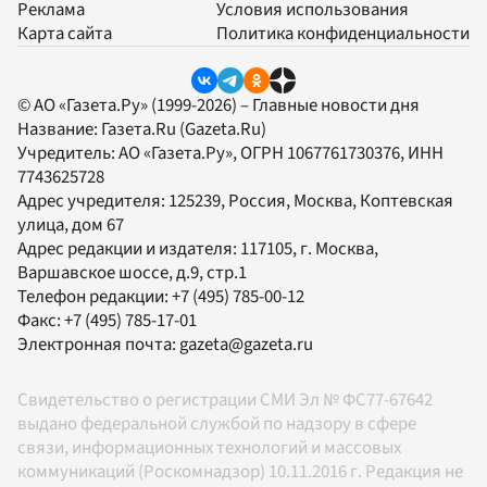
Реклама
Условия использования
Карта сайта
Политика конфиденциальности
© АО «Газета.Ру» (1999-2026) – Главные новости дня
Название:
Газета.Ru
(Gazeta.Ru)
Учредитель:
АО «Газета.Ру»
, ОГРН 1067761730376, ИНН
7743625728
Адрес учредителя: 125239, Россия, Москва, Коптевская
улица, дом 67
Адрес редакции и издателя:
117105
, г.
Москва
,
Варшавское шоссе, д.9, стр.1
Телефон редакции:
+7 (495) 785-00-12
Факс:
+7 (495) 785-17-01
Электронная почта:
gazeta@gazeta.ru
Свидетельство о регистрации СМИ Эл № ФС77-67642
выдано федеральной службой по надзору в сфере
связи, информационных технологий и массовых
коммуникаций (Роскомнадзор) 10.11.2016 г. Редакция не