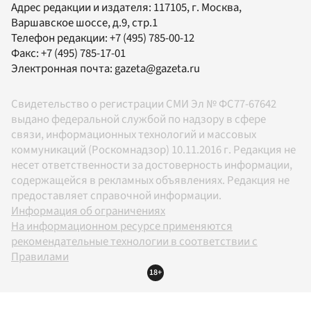
Адрес редакции и издателя:
117105
, г.
Москва
,
Варшавское шоссе, д.9, стр.1
Телефон редакции:
+7 (495) 785-00-12
Факс:
+7 (495) 785-17-01
Электронная почта:
gazeta@gazeta.ru
Свидетельство о регистрации СМИ Эл № ФС77-67642
выдано федеральной службой по надзору в сфере
связи, информационных технологий и массовых
коммуникаций (Роскомнадзор) 10.11.2016 г. Редакция не
несет ответственности за достоверность информации,
содержащейся в рекламных объявлениях. Редакция не
предоставляет справочной информации.
Информация об ограничениях
На информационном ресурсе применяются
рекомендательные технологии в соответствии с
Правилами
18+