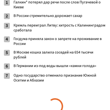
1
Галкин* потерял дар речи после слов Пугачевой о
Киеве
2
В России стремительно дорожает сахар
3
Кремль переиграл Литву: хитрость с Калининградом
сработала
4
Госдума приняла закон о запрете на проживание в
России
5
В Москве кошка залила соседей на 654 тысячи
рублей
6
В Германии из-под воды вышли «камни голода»
7
Одно государство отменило признание Южной
Осетии и Абхазии