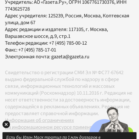
Учредитель:
АО «Газета.Ру»
, ОГРН 1067761730376, ИНН
7743625728
Адрес учредителя: 125239, Россия, Москва, Коптевская
улица, дом 67
Адрес редакции и издателя:
117105
, г.
Москва
,
Варшавское шоссе, д.9, стр.1
Телефон редакции:
+7 (495) 785-00-12
Факс:
+7 (495) 785-17-01
Электронная почта:
gazeta@gazeta.ru
Свидетельство о регистрации СМИ Эл № ФС77-67642
выдано федеральной службой по надзору в сфере
связи, информационных технологий и массовых
коммуникаций (Роскомнадзор) 10.11.2016 г. Редакция не
несет ответственности за достоверность информации,
содержащейся в рекламных объявлениях. Редакция не
предоставляет справочной информации.
Информация об ограничениях
На информационном ресурсе применяются
рекомендательные технологии в соответствии с
Если бы Илон Маск тратил по 1 млн долларов в