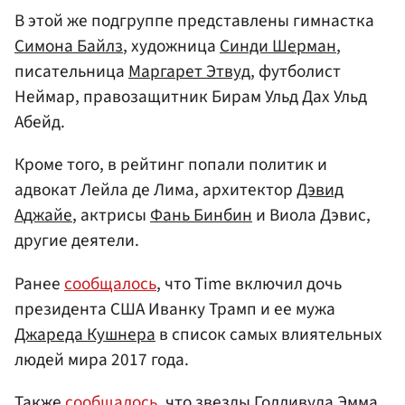
В этой же подгруппе представлены гимнастка
Симона Байлз
, художница
Синди Шерман
,
писательница
Маргарет Этвуд
, футболист
Неймар, правозащитник Бирам Ульд Дах Ульд
Абейд.
Кроме того, в рейтинг попали политик и
адвокат Лейла де Лима, архитектор
Дэвид
Аджайе
, актрисы
Фань Бинбин
и Виола Дэвис,
другие деятели.
Ранее
сообщалось
, что Time включил дочь
президента США Иванку Трамп и ее мужа
Джареда Кушнера
в список самых влиятельных
людей мира 2017 года.
Также
сообщалось
, что звезды Голливуда
Эмма