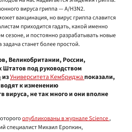
олодов на нас надвигается эпидемия гриппа.
онного вируса гриппа — A/H3N2.
ожет вакцинация, но вирус гриппа славится
листам приходится гадать, какой именно
ем сезоне, и постоянно разрабатывать новые
 задача станет более простой.
в, Великобритании, России,
х Штатов под руководством
а
из
Университета Кембриджа
показали,
иводят к изменению
 вируса, не так много и они вполне
которого
опубликованы в журнале Science
,
ий специалист Михаил Еропкин,