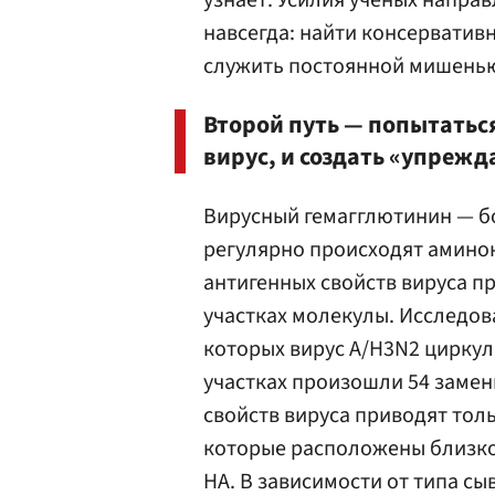
узнает. Усилия ученых направ
навсегда: найти консерватив
служить постоянной мишенью
Второй путь — попытаться
вирус, и создать «упреж
Вирусный гемагглютинин — бо
регулярно происходят амино
антигенных свойств вируса п
участках молекулы. Исследова
которых вирус A/H3N2 циркул
участках произошли 54 замен
свойств вируса приводят тол
которые расположены близко 
НА. В зависимости от типа с