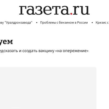
аву "Уралдронзавода"
Проблемы с бензином в России
Кризис с
уем
дсказать и создать вакцину «на опережение»