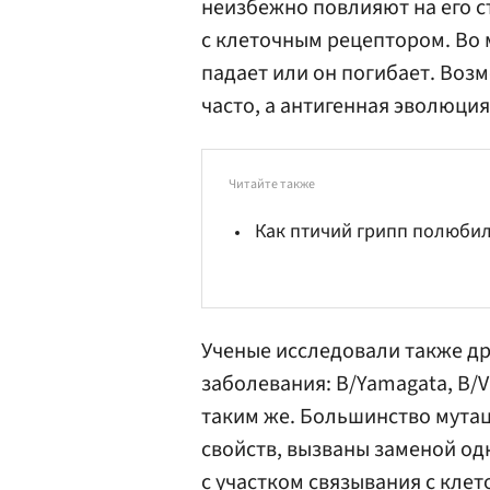
неизбежно повлияют на его с
с клеточным рецептором. Во 
падает или он погибает. Воз
часто, а антигенная эволюци
Читайте также
Как птичий грипп полюбил
Ученые исследовали также д
заболевания: B/Yamagata, B/V
таким же. Большинство мутац
свойств, вызваны заменой о
с участком связывания с кле