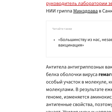
руководитель лаборатории э
НИИ гриппа
Минздрава
в Сан
Читайте также
«Большинству из нас, неза
вакцинация»
Антитела антигриппозных ва
белка оболочки вируса
гемаг
особый участок в молекуле, 
молекулами. В результате еж
геноме, изменяется аминокис
антигенные свойства, поэтом