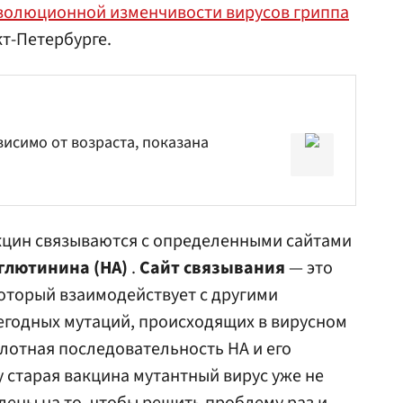
волюционной изменчивости вирусов гриппа
кт-Петербурге.
висимо от возраста, показана
кцин связываются с определенными сайтами
глютинина (HА)
.
Сайт связывания
— это
который взаимодействует с другими
егодных мутаций, происходящих в вирусном
лотная последовательность HА и его
у старая вакцина мутантный вирус уже не