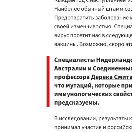
Каждый год с наступлением х
Наиболее обычный штамм сез
Предотвратить заболевание м
своей изменчивостью. Специа
вирус посетит нас в следующ
вакцины. Возможно, скоро эта
Специалисты Нидерландо
Австралии и Соединенны
профессора
Дерека Смит
что мутаций, которые пр
иммунологических свойств
предсказуемы.
В исследовании, результаты 
принимал участие и российск