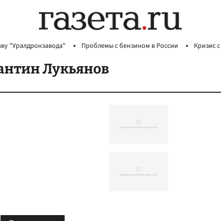
аву "Уралдронзавода"
Проблемы с бензином в России
Кризис с
антин Лукьянов