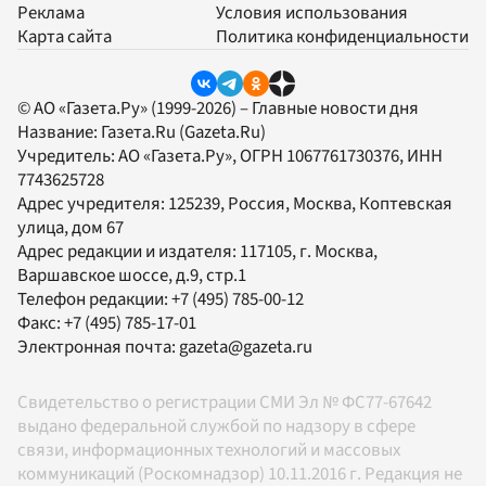
Реклама
Условия использования
Карта сайта
Политика конфиденциальности
© АО «Газета.Ру» (1999-2026) – Главные новости дня
Название:
Газета.Ru
(Gazeta.Ru)
Учредитель:
АО «Газета.Ру»
, ОГРН 1067761730376, ИНН
7743625728
Адрес учредителя: 125239, Россия, Москва, Коптевская
улица, дом 67
Адрес редакции и издателя:
117105
, г.
Москва
,
Варшавское шоссе, д.9, стр.1
Телефон редакции:
+7 (495) 785-00-12
Факс:
+7 (495) 785-17-01
Электронная почта:
gazeta@gazeta.ru
Свидетельство о регистрации СМИ Эл № ФС77-67642
выдано федеральной службой по надзору в сфере
связи, информационных технологий и массовых
коммуникаций (Роскомнадзор) 10.11.2016 г. Редакция не