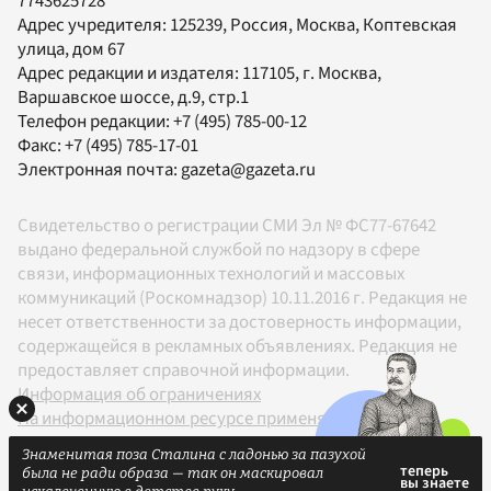
7743625728
Адрес учредителя: 125239, Россия, Москва, Коптевская
улица, дом 67
Адрес редакции и издателя:
117105
, г.
Москва
,
Варшавское шоссе, д.9, стр.1
Телефон редакции:
+7 (495) 785-00-12
Факс:
+7 (495) 785-17-01
Электронная почта:
gazeta@gazeta.ru
Свидетельство о регистрации СМИ Эл № ФС77-67642
выдано федеральной службой по надзору в сфере
связи, информационных технологий и массовых
коммуникаций (Роскомнадзор) 10.11.2016 г. Редакция не
несет ответственности за достоверность информации,
содержащейся в рекламных объявлениях. Редакция не
предоставляет справочной информации.
Информация об ограничениях
На информационном ресурсе применяются
рекомендательные технологии в соответствии с
Знаменитая поза Сталина с ладонью за пазухой
Правилами
была не ради образа — так он маскировал