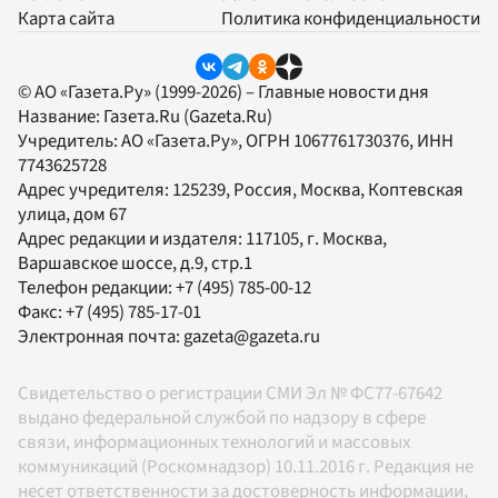
Карта сайта
Политика конфиденциальности
© АО «Газета.Ру» (1999-2026) – Главные новости дня
Название:
Газета.Ru
(Gazeta.Ru)
Учредитель:
АО «Газета.Ру»
, ОГРН 1067761730376, ИНН
7743625728
Адрес учредителя: 125239, Россия, Москва, Коптевская
улица, дом 67
Адрес редакции и издателя:
117105
, г.
Москва
,
Варшавское шоссе, д.9, стр.1
Телефон редакции:
+7 (495) 785-00-12
Факс:
+7 (495) 785-17-01
Электронная почта:
gazeta@gazeta.ru
Свидетельство о регистрации СМИ Эл № ФС77-67642
выдано федеральной службой по надзору в сфере
связи, информационных технологий и массовых
коммуникаций (Роскомнадзор) 10.11.2016 г. Редакция не
несет ответственности за достоверность информации,