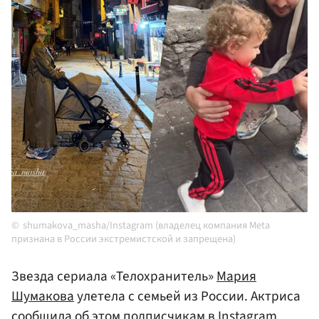
shumakova_masha/Instagram (владелец компания Meta
признана в России экстремистской и запрещена)
Звезда сериала «Телохранитель»
Мария
Шумакова
улетела с семьей из России. Актриса
сообщила об этом подписчикам в Instagram