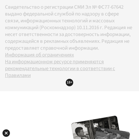
Свидетельство о регистрации СМИ Эл № ФС77-67642
выдано федеральной службой по надзору в сфере
связи, информационных технологий и массовых
коммуникаций (Роскомнадзор) 10.11.2016 г. Редакция не
несет ответственности за достоверность информации,
содержащейся в рекламных объявлениях. Редакция не
предоставляет справочной информации.
Информация об ограничениях
На информационном ресурсе применяются
рекомендательные технологии в соответствии с
Правилами
18+