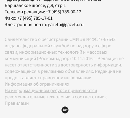
Варшавское шоссе, д.9, стр.1
Телефон редакции:
+7 (495) 785-00-12
Факс:
+7 (495) 785-17-01
Электронная почта:
gazeta@gazeta.ru
Свидетельство о регистрации СМИ Эл № ФС77-67642
выдано федеральной службой по надзору в сфере
связи, информационных технологий и массовых
коммуникаций (Роскомнадзор) 10.11.2016 г. Редакция не
несет ответственности за достоверность информации,
содержащейся в рекламных объявлениях. Редакция не
предоставляет справочной информации.
Информация об ограничениях
На информационном ресурсе применяются
рекомендательные технологии в соответствии с
Правилами
18+