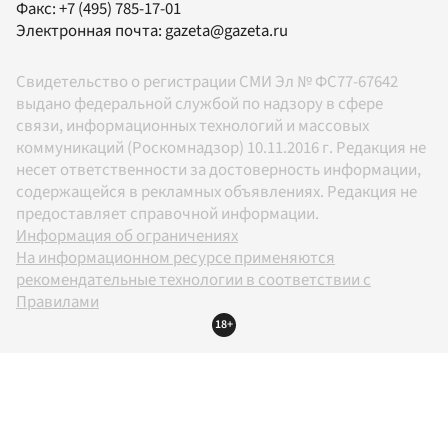
Факс:
+7 (495) 785-17-01
Электронная почта:
gazeta@gazeta.ru
Свидетельство о регистрации СМИ Эл № ФС77-67642
выдано федеральной службой по надзору в сфере
связи, информационных технологий и массовых
коммуникаций (Роскомнадзор) 10.11.2016 г. Редакция не
несет ответственности за достоверность информации,
содержащейся в рекламных объявлениях. Редакция не
предоставляет справочной информации.
Информация об ограничениях
На информационном ресурсе применяются
рекомендательные технологии в соответствии с
Правилами
18+