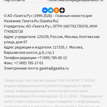
Карта сайта
Политика конфиденциальности
© АО «Газета.Ру» (1999-2026) – Главные новости дня
Название:
Газета.Ru
(Gazeta.Ru)
Учредитель:
АО «Газета.Ру»
, ОГРН 1067761730376, ИНН
7743625728
Адрес учредителя: 125239, Россия, Москва, Коптевская
улица, дом 67
Адрес редакции и издателя:
117105
, г.
Москва
,
Варшавское шоссе, д.9, стр.1
Телефон редакции:
+7 (495) 785-00-12
Факс:
+7 (495) 785-17-01
Электронная почта:
gazeta@gazeta.ru
Свидетельство о регистрации СМИ Эл № ФС77-67642
выдано федеральной службой по надзору в сфере
связи, информационных технологий и массовых
коммуникаций (Роскомнадзор) 10.11.2016 г. Редакция не
несет ответственности за достоверность информации,
содержащейся в рекламных объявлениях. Редакция не