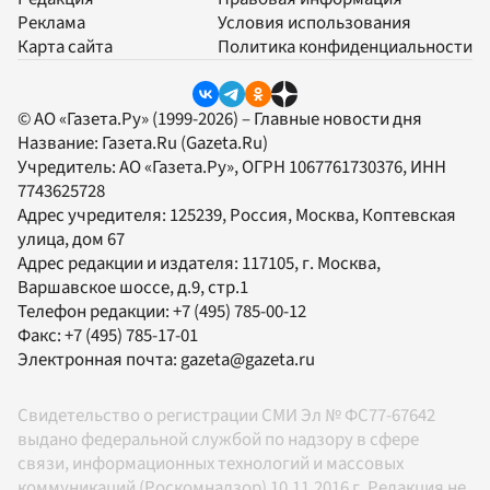
Реклама
Условия использования
Карта сайта
Политика конфиденциальности
© АО «Газета.Ру» (1999-2026) – Главные новости дня
Название:
Газета.Ru
(Gazeta.Ru)
Учредитель:
АО «Газета.Ру»
, ОГРН 1067761730376, ИНН
7743625728
Адрес учредителя: 125239, Россия, Москва, Коптевская
улица, дом 67
Адрес редакции и издателя:
117105
, г.
Москва
,
Варшавское шоссе, д.9, стр.1
Телефон редакции:
+7 (495) 785-00-12
Факс:
+7 (495) 785-17-01
Электронная почта:
gazeta@gazeta.ru
Свидетельство о регистрации СМИ Эл № ФС77-67642
выдано федеральной службой по надзору в сфере
связи, информационных технологий и массовых
коммуникаций (Роскомнадзор) 10.11.2016 г. Редакция не