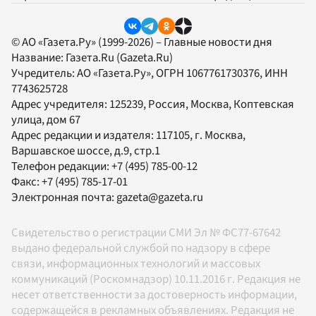
© АО «Газета.Ру» (1999-2026) – Главные новости дня
Название:
Газета.Ru
(Gazeta.Ru)
Учредитель:
АО «Газета.Ру»
, ОГРН 1067761730376, ИНН
7743625728
Адрес учредителя: 125239, Россия, Москва, Коптевская
улица, дом 67
Адрес редакции и издателя:
117105
, г.
Москва
,
Варшавское шоссе, д.9, стр.1
Телефон редакции:
+7 (495) 785-00-12
Факс:
+7 (495) 785-17-01
Электронная почта:
gazeta@gazeta.ru
Свидетельство о регистрации СМИ Эл № ФС77-67642
выдано федеральной службой по надзору в сфере
связи, информационных технологий и массовых
коммуникаций (Роскомнадзор) 10.11.2016 г. Редакция не
несет ответственности за достоверность информации,
содержащейся в рекламных объявлениях. Редакция не