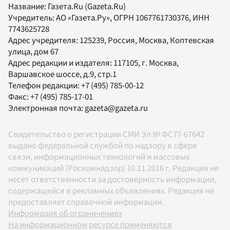
Название:
Газета.Ru
(Gazeta.Ru)
Учредитель:
АО «Газета.Ру»
, ОГРН 1067761730376, ИНН
7743625728
Адрес учредителя: 125239, Россия, Москва, Коптевская
улица, дом 67
Адрес редакции и издателя:
117105
, г.
Москва
,
Варшавское шоссе, д.9, стр.1
Телефон редакции:
+7 (495) 785-00-12
Факс:
+7 (495) 785-17-01
Электронная почта:
gazeta@gazeta.ru
Свидетельство о регистрации СМИ Эл № ФС77-67642
выдано федеральной службой по надзору в сфере
связи, информационных технологий и массовых
коммуникаций (Роскомнадзор) 10.11.2016 г. Редакция не
несет ответственности за достоверность информации,
содержащейся в рекламных объявлениях. Редакция не
предоставляет справочной информации.
Информация об ограничениях
На информационном ресурсе применяются