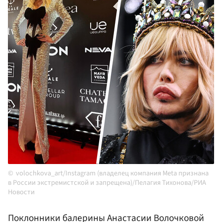
volochkova_art/Instagram (владелец компания Meta признана
в России экстремистской и запрещена)/Пелагия Тихонова/РИА
Новости
Поклонники балерины Анастасии Волочковой