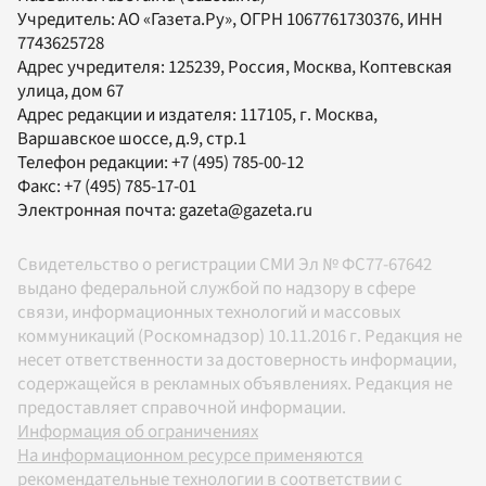
Учредитель:
АО «Газета.Ру»
, ОГРН 1067761730376, ИНН
7743625728
Адрес учредителя: 125239, Россия, Москва, Коптевская
улица, дом 67
Адрес редакции и издателя:
117105
, г.
Москва
,
Варшавское шоссе, д.9, стр.1
Телефон редакции:
+7 (495) 785-00-12
Факс:
+7 (495) 785-17-01
Электронная почта:
gazeta@gazeta.ru
Свидетельство о регистрации СМИ Эл № ФС77-67642
выдано федеральной службой по надзору в сфере
связи, информационных технологий и массовых
коммуникаций (Роскомнадзор) 10.11.2016 г. Редакция не
несет ответственности за достоверность информации,
содержащейся в рекламных объявлениях. Редакция не
предоставляет справочной информации.
Информация об ограничениях
На информационном ресурсе применяются
рекомендательные технологии в соответствии с