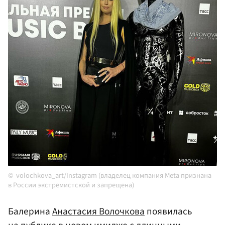
volochkova_art/Instagram (владелец компания Meta признана
в России экстремистской и запрещена)
Балерина
Анастасия Волочкова
появилась