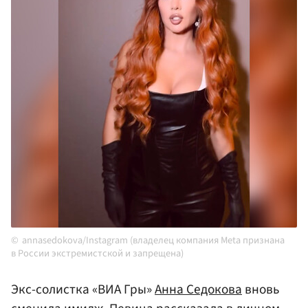
annasedokova/Instagram (владелец компания Meta признана
в России экстремистской и запрещена)
Экс-солистка «ВИА Гры»
Анна Седокова
вновь