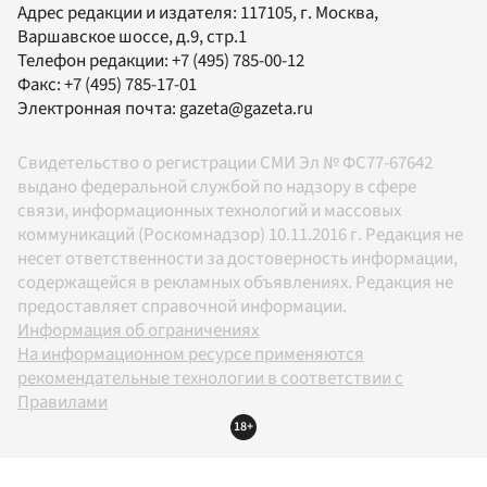
Адрес редакции и издателя:
117105
, г.
Москва
,
Варшавское шоссе, д.9, стр.1
Телефон редакции:
+7 (495) 785-00-12
Факс:
+7 (495) 785-17-01
Электронная почта:
gazeta@gazeta.ru
Свидетельство о регистрации СМИ Эл № ФС77-67642
выдано федеральной службой по надзору в сфере
связи, информационных технологий и массовых
коммуникаций (Роскомнадзор) 10.11.2016 г. Редакция не
несет ответственности за достоверность информации,
содержащейся в рекламных объявлениях. Редакция не
предоставляет справочной информации.
Информация об ограничениях
На информационном ресурсе применяются
рекомендательные технологии в соответствии с
Правилами
18+