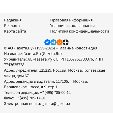
Редакция
Правовая информация
Реклама
Условия использования
Карта сайта
Политика конфиденциальности
© АО «Газета.Ру» (1999-2026) – Главные новости дня
Название:
Газета.Ru
(Gazeta.Ru)
Учредитель:
АО «Газета.Ру»
, ОГРН 1067761730376, ИНН
7743625728
Адрес учредителя: 125239, Россия, Москва, Коптевская
улица, дом 67
Адрес редакции и издателя:
117105
, г.
Москва
,
Варшавское шоссе, д.9, стр.1
Телефон редакции:
+7 (495) 785-00-12
Факс:
+7 (495) 785-17-01
Электронная почта:
gazeta@gazeta.ru