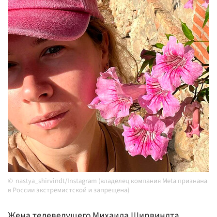
nastya_shirvindt/Instagram (владелец компания Meta признана
в России экстремистской и запрещена)
Жена телеведущего
Михаила Ширвиндта