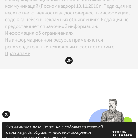
коммуникаций (Роскомнадзор) 10.11.2016 г. Редакция не
несет ответственности за достоверность информации,
содержащейся в рекламных объявлениях. Редакция не
предоставляет справочной информации.
Информация об ограничениях
На информационном ресурсе применяются
рекомендательные технологии в соответствии с
Правилами
18+
Знаменитая поза Сталина с ладонью за пазухой
была не ради образа — так он маскировал
искалеченную в детстве руку