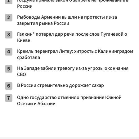
1
Госдума приняла закон о запрете на проживание в
России
2
Рыбоводы Армении вышли на протесты из-за
закрытия рынка России
3
Галкин* потерял дар речи после слов Пугачевой о
Киеве
4
Кремль переиграл Литву: хитрость с Калининградом
сработала
5
На Западе забили тревогу из-за угрозы окончания
СВО
6
В России стремительно дорожает сахар
7
Одно государство отменило признание Южной
Осетии и Абхазии