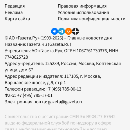
Редакция
Правовая информация
Реклама
Условия использования
Карта сайта
Политика конфиденциальности
© АО «Газета.Ру» (1999-2026) – Главные новости дня
Название:
Газета.Ru
(Gazeta.Ru)
Учредитель:
АО «Газета.Ру»
, ОГРН 1067761730376, ИНН
7743625728
Адрес учредителя: 125239, Россия, Москва, Коптевская
улица, дом 67
Адрес редакции и издателя:
117105
, г.
Москва
,
Варшавское шоссе, д.9, стр.1
Телефон редакции:
+7 (495) 785-00-12
Факс:
+7 (495) 785-17-01
Электронная почта:
gazeta@gazeta.ru
Свидетельство о регистрации СМИ Эл № ФС77-67642
выдано федеральной службой по надзору в сфере
связи, информационных технологий и массовых