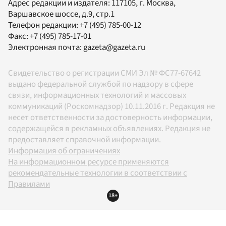
Адрес редакции и издателя:
117105
, г.
Москва
,
Варшавское шоссе, д.9, стр.1
Телефон редакции:
+7 (495) 785-00-12
Факс:
+7 (495) 785-17-01
Электронная почта:
gazeta@gazeta.ru
Свидетельство о регистрации СМИ Эл № ФС77-67642
выдано федеральной службой по надзору в сфере
связи, информационных технологий и массовых
коммуникаций (Роскомнадзор) 10.11.2016 г. Редакция не
несет ответственности за достоверность информации,
содержащейся в рекламных объявлениях. Редакция не
предоставляет справочной информации.
Информация об ограничениях
На информационном ресурсе применяются
рекомендательные технологии в соответствии с
Правилами
18+