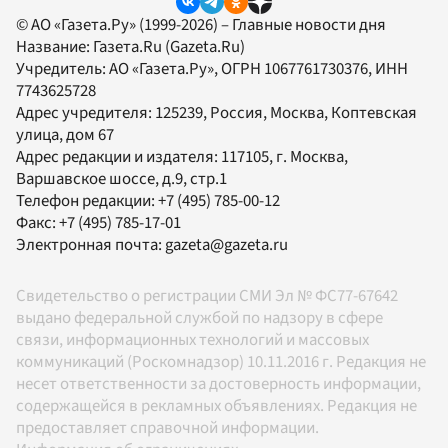
© АО «Газета.Ру» (1999-2026) – Главные новости дня
Название:
Газета.Ru
(Gazeta.Ru)
Учредитель:
АО «Газета.Ру»
, ОГРН 1067761730376, ИНН
7743625728
Адрес учредителя: 125239, Россия, Москва, Коптевская
улица, дом 67
Адрес редакции и издателя:
117105
, г.
Москва
,
Варшавское шоссе, д.9, стр.1
Телефон редакции:
+7 (495) 785-00-12
Факс:
+7 (495) 785-17-01
Электронная почта:
gazeta@gazeta.ru
Свидетельство о регистрации СМИ Эл № ФС77-67642
выдано федеральной службой по надзору в сфере
связи, информационных технологий и массовых
коммуникаций (Роскомнадзор) 10.11.2016 г. Редакция не
несет ответственности за достоверность информации,
содержащейся в рекламных объявлениях. Редакция не
предоставляет справочной информации.