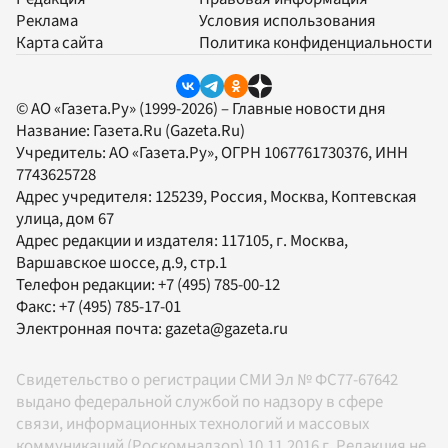
Реклама
Условия использования
Карта сайта
Политика конфиденциальности
© АО «Газета.Ру» (1999-2026) – Главные новости дня
Название:
Газета.Ru
(Gazeta.Ru)
Учредитель:
АО «Газета.Ру»
, ОГРН 1067761730376, ИНН
7743625728
Адрес учредителя: 125239, Россия, Москва, Коптевская
улица, дом 67
Адрес редакции и издателя:
117105
, г.
Москва
,
Варшавское шоссе, д.9, стр.1
Телефон редакции:
+7 (495) 785-00-12
Факс:
+7 (495) 785-17-01
Электронная почта:
gazeta@gazeta.ru
Свидетельство о регистрации СМИ Эл № ФС77-67642
выдано федеральной службой по надзору в сфере
связи, информационных технологий и массовых
коммуникаций (Роскомнадзор) 10.11.2016 г. Редакция не