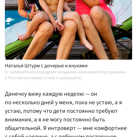
Наталья Штурм с дочерью и внуками
nataliashturm/Instagram (владелец компания Meta признана
в России экстремистской и запрещена)
Данечку вижу каждую неделю — он
по несколько дней у меня, пока не устаю, а я
устаю, потому что дети постоянно требуют
внимания, а я не могу постоянно быть
общительной. Я интроверт — мне комфортнее
с собой наедине, а с ребенком постоянное